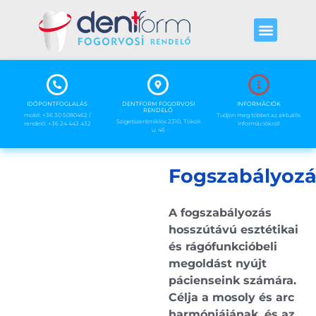
IDŐPONTFOGLALÁS
DENTFORM FOGORVOSI
INFORMÁCIÓK
RENDELŐ
mobil: +36 30 5080462 /
Tudjon meg többet az aktuális
Szigetszentmiklós 2310, Tököli
rendelő: +36 24 443 432
információkról!
u. 46
Fogszabályozá
A fogszabályozás
hosszútávú esztétikai
és rágófunkcióbeli
megoldást nyújt
pácienseink számára.
Célja a mosoly és arc
harmóniájának, és az