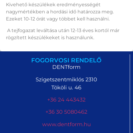
Kivehető készülékek eredményességét
nagymértékben a hordási idő határozza meg.
Ezeket 10-12 órát vagy többet kell használni.
A tejfogazat leváltása után 12-13 éves kortól már
rögzített készülékeket is használunk.
FOGORVOSI RENDELŐ
DENTform
Szigetszentmiklós 2310
Tököli u. 46
+36 24 443432
+36 30 5080462
www.dentform.hu