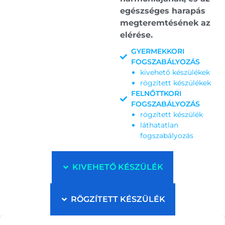
egészséges harapás
megteremtésének az
elérése.
GYERMEKKORI
FOGSZABÁLYOZÁS
kivehető készülékek
rögzített készülékek
FELNŐTTKORI
FOGSZABÁLYOZÁS
rögzített készülék
láthatatlan
fogszabályozás
KIVEHETŐ KÉSZÜLÉK
RÖGZÍTETT KÉSZÜLÉK