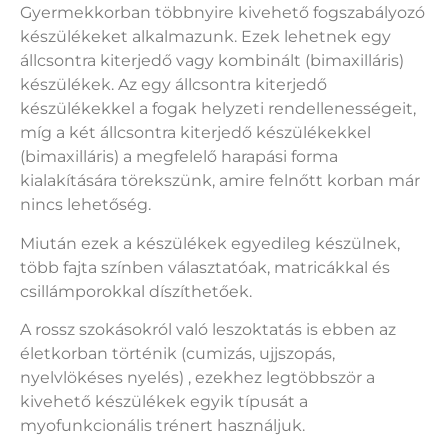
Gyermekkorban többnyire kivehető fogszabályozó
készülékeket alkalmazunk. Ezek lehetnek egy
állcsontra kiterjedő vagy kombinált (bimaxilláris)
készülékek. Az egy állcsontra kiterjedő
készülékekkel a fogak helyzeti rendellenességeit,
míg a két állcsontra kiterjedő készülékekkel
(bimaxilláris) a megfelelő harapási forma
kialakítására törekszünk, amire felnőtt korban már
nincs lehetőség.
Miután ezek a készülékek egyedileg készülnek,
több fajta színben választatóak, matricákkal és
csillámporokkal díszíthetőek.
A rossz szokásokról való leszoktatás is ebben az
életkorban történik (cumizás, ujjszopás,
nyelvlökéses nyelés) , ezekhez legtöbbször a
kivehető készülékek egyik típusát a
myofunkcionális trénert használjuk.